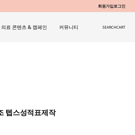
회원가입
로그인
의료 콘텐츠 & 캠페인
커뮤니티
SEARCH
CART
본위조 텝스성적표제작