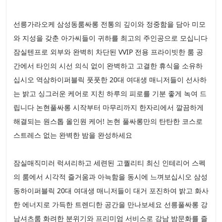
선릉가라오케 삼성동룸싸롱 전통의 깊이와 정중함을 담아 미모
와 지성을 갖춘 아가씨들이 귀하를 최고의 주인공으로 모십니다
잠실텐프로 외부와 완벽히 차단된 VVIP 전용 프라이빗한 룸 공
간에서 타인의 시선 의식 없이 완벽하고 고결한 휴식을 소유하
십시오 역삼하이퍼블릭 풋풋한 20대 여대생 매니저들이 선사하
는 밝고 싱그러운 케어로 지친 하루의 피로를 기분 좋게 녹여 드
립니다 논현풀싸롱 시작부터 마무리까지 한자리에서 깔끔하게
해결되는 원스톱 올인원 케어! 논현 풀싸롱만의 탄탄한 코스로
스트레스 없는 완벽한 밤을 완성하세요
잠실매직미러 럭셔리하고 세련된 고퀄리티 최신 인테리어 스펙
의 룸에서 시각적 즐거움과 아늑함을 동시에 느껴보십시오 삼성
동하이퍼블릭 20대 여대생 매니저들이 대거 포진하여 밝고 화사
한 에너지로 가득한 트렌디한 공간을 만나보세요 선릉풀싸롱 강
남셔츠룸 화려한 분위기와 프리미엄 서비스로 강남 밤문화를 즐