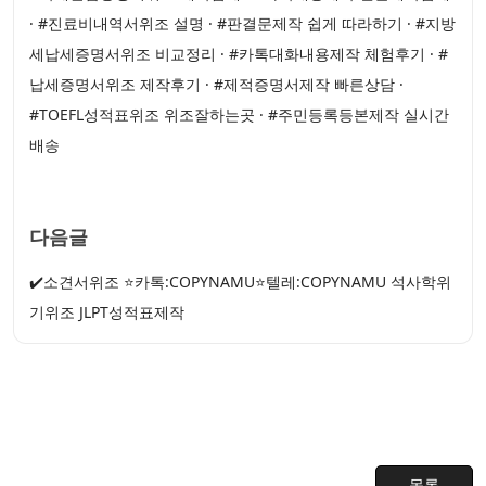
· #진료비내역서위조 설명 · #판결문제작 쉽게 따라하기 · #지방
세납세증명서위조 비교정리 · #카톡대화내용제작 체험후기 · #
납세증명서위조 제작후기 · #제적증명서제작 빠른상담 ·
#TOEFL성적표위조 위조잘하는곳 · #주민등록등본제작 실시간
배송
다음글
✔️소견서위조 ⭐카톡:COPYNAMU⭐텔레:COPYNAMU 석사학위
기위조 JLPT성적표제작
목록