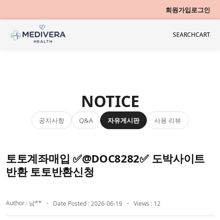
회원가입
로그인
SEARCH
CART
NOTICE
공지사항
자유게시판
사용 리뷰
Q&A
토토계좌매입 ✅@DOC8282✅ 도박사이트
반환 토토반환신청
Author : 남**
Date Posted : 2026-06-19
Views : 12