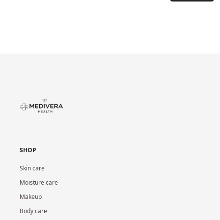
SHOP
Skin care
Moisture care
Makeup
Body care