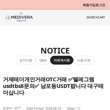
회원가입
로그인
SEARCH
CART
NOTICE
공지사항
자유게시판
사용 리뷰
Q&A
거제테더개인거래OTC거래 ✅텔레그램
usdtbs8문의✅ 남포동USDT팝니다 대구테
더삽니다
Author : 윤**
Date Posted : 2026-06-19
Views : 12