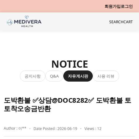
회원가입
로그인
SEARCH
CART
NOTICE
공지사항
자유게시판
사용 리뷰
Q&A
도박환불 ✅상담@DOC8282✅ 도박환불 토
토착오송금반환
Author : 이**
Date Posted : 2026-06-19
Views : 12