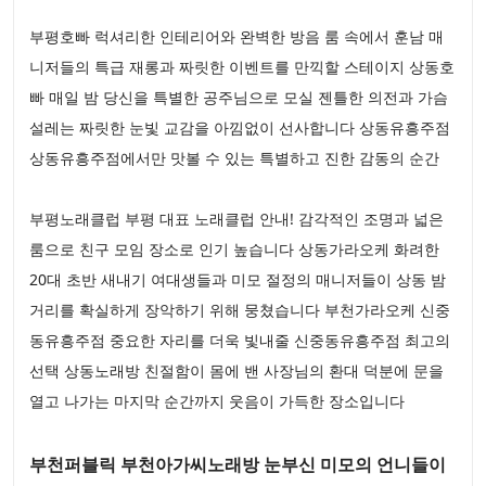
부평호빠 럭셔리한 인테리어와 완벽한 방음 룸 속에서 훈남 매
니저들의 특급 재롱과 짜릿한 이벤트를 만끽할 스테이지 상동호
빠 매일 밤 당신을 특별한 공주님으로 모실 젠틀한 의전과 가슴
설레는 짜릿한 눈빛 교감을 아낌없이 선사합니다 상동유흥주점
상동유흥주점에서만 맛볼 수 있는 특별하고 진한 감동의 순간
부평노래클럽 부평 대표 노래클럽 안내! 감각적인 조명과 넓은
룸으로 친구 모임 장소로 인기 높습니다 상동가라오케 화려한
20대 초반 새내기 여대생들과 미모 절정의 매니저들이 상동 밤
거리를 확실하게 장악하기 위해 뭉쳤습니다 부천가라오케 신중
동유흥주점 중요한 자리를 더욱 빛내줄 신중동유흥주점 최고의
선택 상동노래방 친절함이 몸에 밴 사장님의 환대 덕분에 문을
열고 나가는 마지막 순간까지 웃음이 가득한 장소입니다
부천퍼블릭 부천아가씨노래방 눈부신 미모의 언니들이