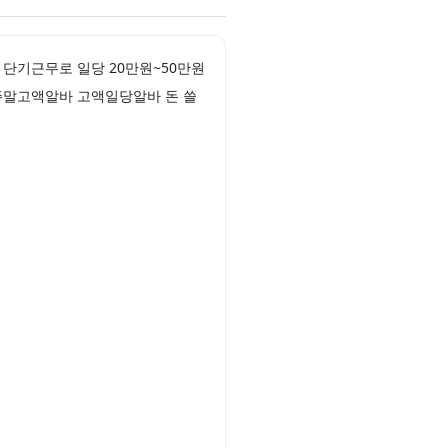
단기근무로 일당 20만원~50만원
주말고액알바 고액일당알바 돈 쓸