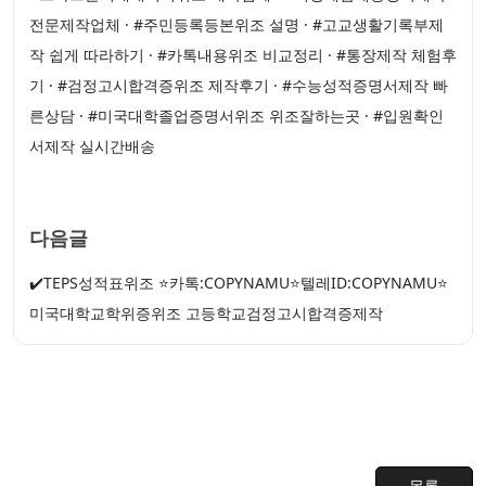
전문제작업체 · #주민등록등본위조 설명 · #고교생활기록부제
작 쉽게 따라하기 · #카톡내용위조 비교정리 · #통장제작 체험후
기 · #검정고시합격증위조 제작후기 · #수능성적증명서제작 빠
른상담 · #미국대학졸업증명서위조 위조잘하는곳 · #입원확인
서제작 실시간배송
다음글
✔️TEPS성적표위조 ⭐카톡:COPYNAMU⭐텔레ID:COPYNAMU⭐
미국대학교학위증위조 고등학교검정고시합격증제작
목록