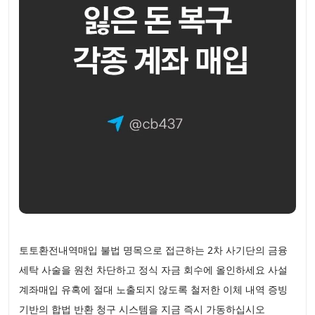
토토환전내역매입 불법 명목으로 접근하는 2차 사기단의 금융
세탁 사술을 원천 차단하고 정식 자금 회수에 올인하세요 사설
계좌매입 유혹에 절대 노출되지 않도록 철저한 이체 내역 증빙
기반의 합법 반환 청구 시스템을 지금 즉시 가동하십시오