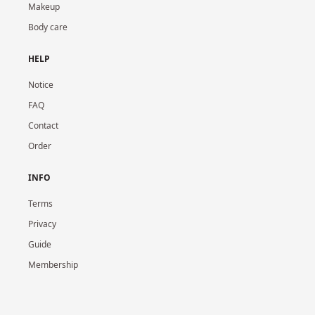
Makeup
Body care
HELP
Notice
FAQ
Contact
Order
INFO
Terms
Privacy
Guide
Membership