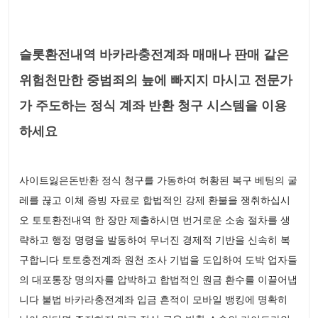
슬롯환전내역 바카라충전계좌 매매나 판매 같은
위험천만한 중범죄의 늪에 빠지지 마시고 전문가
가 주도하는 정식 계좌 반환 청구 시스템을 이용
하세요
사이트잃은돈반환 정식 청구를 가동하여 허황된 복구 베팅의 굴
레를 끊고 이체 증빙 자료로 합법적인 강제 환불을 쟁취하십시
오 토토환전내역 한 장만 제출하시면 번거로운 소송 절차를 생
략하고 행정 명령을 발동하여 무너진 경제적 기반을 신속히 복
구합니다 토토충전계좌 원천 조사 기법을 도입하여 도박 업자들
의 대포통장 명의자를 압박하고 합법적인 원금 환수를 이끌어냅
니다 불법 바카라충전계좌 입금 흔적이 모바일 뱅킹에 명확히