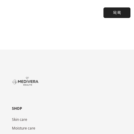
목록
SHOP
Skin care
Moisture care