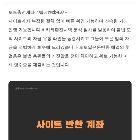
토토충전계좌 ⭐톌레@cb437⭐
사이트계좌 복잡한 절차 없이 빠른 확인 가능하며 신속한 거래
진행 가능합니다 바카라환전내역 분석 절차를 발동하여 불법 도
박 사이트의 자금 유통 라인을 동결시키고 그들이 모은 범죄 자
금을 적법하게 회수해 드리겠습니다 토토잃은돈반환 해결의 첫
걸음은 불법 총판들의 거짓말을 전면 차단하고 확보 가능한 이
체 영수증을 제출하는 것입니다