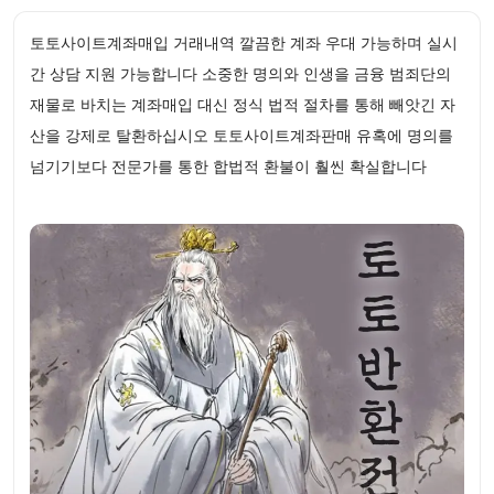
토토사이트계좌매입 거래내역 깔끔한 계좌 우대 가능하며 실시
간 상담 지원 가능합니다 소중한 명의와 인생을 금융 범죄단의
재물로 바치는 계좌매입 대신 정식 법적 절차를 통해 빼앗긴 자
산을 강제로 탈환하십시오 토토사이트계좌판매 유혹에 명의를
넘기기보다 전문가를 통한 합법적 환불이 훨씬 확실합니다