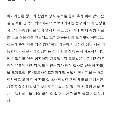
바카라반환 청구의 합법적 정식 루트를 통해 추가 피해 없이 손
실 금액을 신속히 회수하세요 토토계좌매입 문구에 속아 인생을
자멸의 구렁텅이로 밀어 넣지 마시고 금융 거래 이체 증빙 자료
를 들고 전문가를 찾으세요 도박잃은돈반환 포기했던 피해금도
전문가 통해 빠른 해결 방향 확인 가능하며 실시간 상담 지원 가
능합니다 전문가가 전담하는 정식 반환 신청은 사이트계좌매입
행위 없이도 신속 정확하게 완료됩니다 토토잃은돈 피해자가 더
이상 유혹에 빠지지 않도록 전문가가 정식 절차로 신속히 환불
을 도와드립니다 토토사이트계좌매입 처벌의 잔인함을 똑바로
직시하고 오직 정식 환불 절차와 적법한 행정 제도를 통해서만
자금을 회수하십시오 사설토토계좌매입 장기간 사용된 계좌 우
대 가능하며 거래내역 확인 후 최고가 기준 빠른 상담 가능합니
다