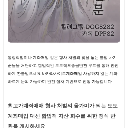
통장작업이나 계좌매입 같은 형사 처벌의 덫을 놓는 불법 사기
꾼들을 처단하고 합법적인 토토착오송금반환 루트를 통해 안전
하게 환불받으세요 바카라사이트계좌매입 사용하지 않는 계좌
빠르게 문의 가능하며 안전 절차 기반으로 진행 가능합니다
최고가계좌매매 형사 처벌의 올가미가 되는 토토
계좌매입 대신 합법적 자산 회수를 위한 정식 반
환을 개시하세요