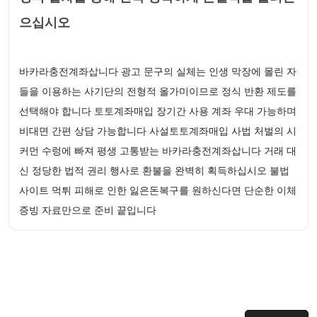
으십시오
바카라충전계좌삽니다 광고 문구의 실체는 인생 막장에 몰린 자
들을 이용하는 사기단의 전형적 올가미이므로 정식 반환 제도를
선택해야 합니다 토토계좌매입 장기간 사용 계좌 우대 가능하며
비대면 간편 상담 가능합니다 사설토토계좌매입 사법 처벌의 시
커먼 수렁에 빠져 평생 고통받는 바카라충전계좌삽니다 거래 대
신 정당한 법적 권리 행사로 환불을 완벽히 획득하십시오 불법
사이트 먹튀 피해로 인한 잃은돈복구를 원하신다면 단순한 이체
증빙 자료만으로 준비 끝입니다