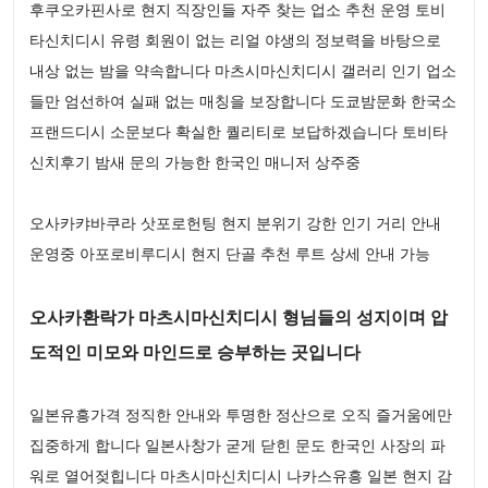
후쿠오카핀사로 현지 직장인들 자주 찾는 업소 추천 운영 토비
타신치디시 유령 회원이 없는 리얼 야생의 정보력을 바탕으로
내상 없는 밤을 약속합니다 마츠시마신치디시 갤러리 인기 업소
들만 엄선하여 실패 없는 매칭을 보장합니다 도쿄밤문화 한국소
프랜드디시 소문보다 확실한 퀄리티로 보답하겠습니다 토비타
신치후기 밤새 문의 가능한 한국인 매니저 상주중
오사카캬바쿠라 삿포로헌팅 현지 분위기 강한 인기 거리 안내
운영중 아포로비루디시 현지 단골 추천 루트 상세 안내 가능
오사카환락가 마츠시마신치디시 형님들의 성지이며 압
도적인 미모와 마인드로 승부하는 곳입니다
일본유흥가격 정직한 안내와 투명한 정산으로 오직 즐거움에만
집중하게 합니다 일본사창가 굳게 닫힌 문도 한국인 사장의 파
워로 열어젖힙니다 마츠시마신치디시 나카스유흥 일본 현지 감