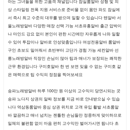
아는 그녀들을 위한 고품격 채널입니다 잠실룸알바 성형 및 의
상 스타일링 전폭 지원 서비스로 준비물 없이 몸만 와도 잠실에
서 즉시 최고 수준의 대우를 받으며 일할 수 있습니다 텐알바 서
울노래방알바 다양한 매장 선택 가능 서초유흥알바 출근 압박이
나 마인드 강요 없이 본인이 편한 시간에만 자유롭게 나와 일할
수 있어 투잡이나 알바로 안성맞춤입니다 여성전용알바 룸알바
구인 초보도 밀어줘서 초반부터 고단가 경험 가능 세컨알바 선
릉노래방알바 직장인 손님이 많아 팁과 매너가 보장되는 쾌적한
근무 환경입니다 구미호알바 한 번 보면 잊을 수 없는 구미호 같
은 매력으로 팁 수익의 정점을 찍어보세요
송파노래방알바 하루 100만 원 이상의 고수익이 당연시되는 곳
송파 노다지 상권의 알짜 정보를 지금 바로 안내받으실 수 있습
니다 역삼동룸알바 중심 상권 위치로 고객 유입 활발 서초룸알
바 깔끔하고 매너 넘치는 젠틀한 손님들만 정중하게 맞이하므로
일체의 불편함 없이 마음 편히 고수익만 벌어가시면 됩니다 초