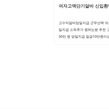
여자고액단기알바 신입환영
고수익알바당일지급 근무선택 자율
일지급 소득추가 원하는분 추천 고
30만 원 당일지급 일급10만원