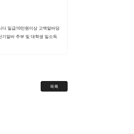
니다 일급10만원이상 고액알바당
단기알바 주부 및 대학생 일소득
목록