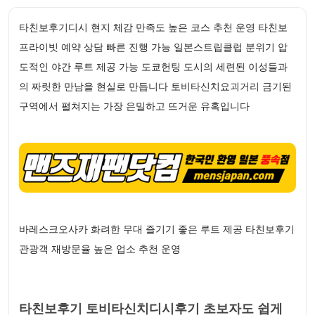
타친보후기디시 현지 체감 만족도 높은 코스 추천 운영 타친보
프라이빗 예약 상담 빠른 진행 가능 일본스트립클럽 분위기 압
도적인 야간 루트 제공 가능 도쿄헌팅 도시의 세련된 이성들과
의 짜릿한 만남을 현실로 만듭니다 토비타신치요괴거리 금기된
구역에서 펼쳐지는 가장 은밀하고 뜨거운 유혹입니다
바레스크오사카 화려한 무대 즐기기 좋은 루트 제공 타친보후기
관광객 재방문율 높은 업소 추천 운영
타친보후기 토비타신치디시후기 초보자도 쉽게