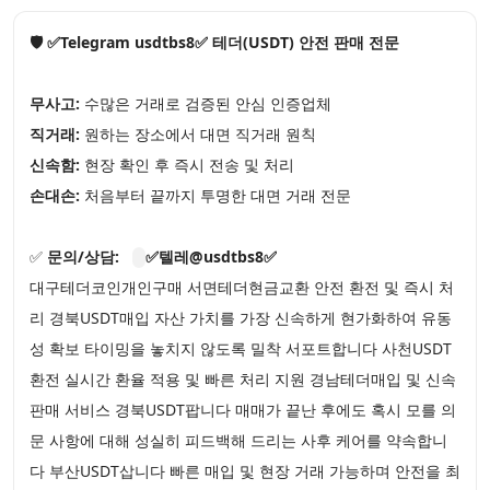
🛡️ ✅Telegram usdtbs8✅ 테더(USDT) 안전 판매 전문
무사고:
수많은 거래로 검증된 안심 인증업체
직거래:
원하는 장소에서 대면 직거래 원칙
신속함:
현장 확인 후 즉시 전송 및 처리
손대손:
처음부터 끝까지 투명한 대면 거래 전문
✅
문의/상담:
✅텔레@usdtbs8✅
대구테더코인개인구매 서면테더현금교환 안전 환전 및 즉시 처
리 경북USDT매입 자산 가치를 가장 신속하게 현가화하여 유동
성 확보 타이밍을 놓치지 않도록 밀착 서포트합니다 사천USDT
환전 실시간 환율 적용 및 빠른 처리 지원 경남테더매입 및 신속
판매 서비스 경북USDT팝니다 매매가 끝난 후에도 혹시 모를 의
문 사항에 대해 성실히 피드백해 드리는 사후 케어를 약속합니
다 부산USDT삽니다 빠른 매입 및 현장 거래 가능하며 안전을 최