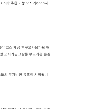
스팟 추천 가능 오사카gogo디
심야 코스 제공 후쿠오카옵파브 현
운영 오사카핑크살롱 부드러운 손길
스들의 무자비한 유혹이 시작됩니