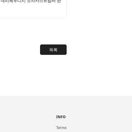
능 데리헤루디시 오사카스트립바 한
목록
INFO
Terms