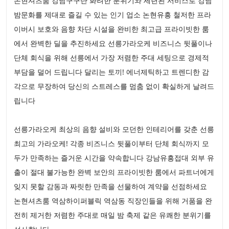
논현셔츠룸 강남구구단 화려한 분위기와 세련된 서비스로 강남
밤문화를 제대로 즐길 수 있는 인기 업소 논현유흥 철저한 프라
이버시 보호와 음향 차단 시설을 완비한 최고급 프라이빗한 룸
에서 완벽한 딜을 추진하세요 선릉가라오케 비즈니스 뒷풀이나
단체 회식을 위해 선릉에서 가장 저렴한 주대 세팅으로 경제적
부담을 덜어 드립니다 달리는 토끼! 에너제틱하고 트렌디한 감
각으로 무장하여 당신의 스트레스를 멈춤 없이 확실하게 날려드
립니다
선릉가라오케 최상의 음향 설비와 모던한 인테리어를 갖춘 선릉
최고의 가라오케! 각종 비즈니스 뒷풀이부터 단체 회식까지 모
두가 만족하는 즐거운 시간을 약속합니다 강남유흥접대 외부 유
출이 절대 불가능한 완벽 보안의 프라이빗한 룸에서 파트너에게
잊지 못할 감동과 짜릿한 만족을 선물하여 계약을 선점하세요
논현셔츠룸 역삼하이퍼블릭 역삼동 직장인들을 위해 거품을 완
전히 제거한 저렴한 주대로 매일 밤 축제 같은 유쾌한 분위기를