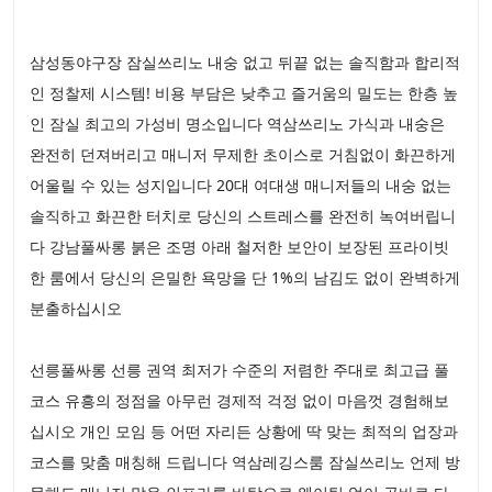
삼성동야구장 잠실쓰리노 내숭 없고 뒤끝 없는 솔직함과 합리적
인 정찰제 시스템! 비용 부담은 낮추고 즐거움의 밀도는 한층 높
인 잠실 최고의 가성비 명소입니다 역삼쓰리노 가식과 내숭은
완전히 던져버리고 매니저 무제한 초이스로 거침없이 화끈하게
어울릴 수 있는 성지입니다 20대 여대생 매니저들의 내숭 없는
솔직하고 화끈한 터치로 당신의 스트레스를 완전히 녹여버립니
다 강남풀싸롱 붉은 조명 아래 철저한 보안이 보장된 프라이빗
한 룸에서 당신의 은밀한 욕망을 단 1%의 남김도 없이 완벽하게
분출하십시오
선릉풀싸롱 선릉 권역 최저가 수준의 저렴한 주대로 최고급 풀
코스 유흥의 정점을 아무런 경제적 걱정 없이 마음껏 경험해보
십시오 개인 모임 등 어떤 자리든 상황에 딱 맞는 최적의 업장과
코스를 맞춤 매칭해 드립니다 역삼레깅스룸 잠실쓰리노 언제 방