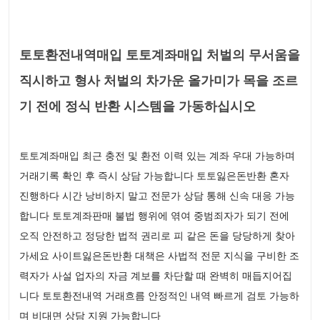
토토환전내역매입 토토계좌매입 처벌의 무서움을
직시하고 형사 처벌의 차가운 올가미가 목을 조르
기 전에 정식 반환 시스템을 가동하십시오
토토계좌매입 최근 충전 및 환전 이력 있는 계좌 우대 가능하며
거래기록 확인 후 즉시 상담 가능합니다 토토잃은돈반환 혼자
진행하다 시간 낭비하지 말고 전문가 상담 통해 신속 대응 가능
합니다 토토계좌판매 불법 행위에 엮여 중범죄자가 되기 전에
오직 안전하고 정당한 법적 권리로 피 같은 돈을 당당하게 찾아
가세요 사이트잃은돈반환 대책은 사법적 전문 지식을 구비한 조
력자가 사설 업자의 자금 계보를 차단할 때 완벽히 매듭지어집
니다 토토환전내역 거래흐름 안정적인 내역 빠르게 검토 가능하
며 비대면 상담 지원 가능합니다