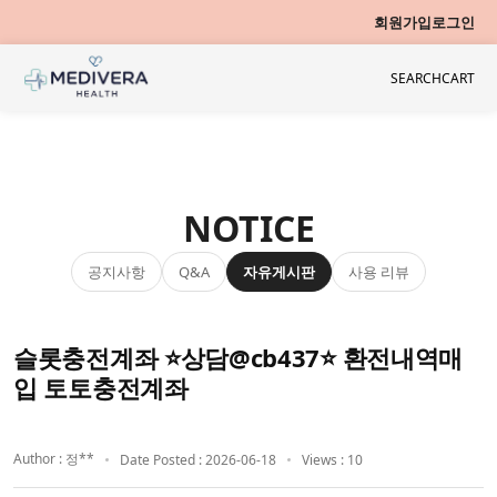
회원가입
로그인
SEARCH
CART
NOTICE
공지사항
자유게시판
사용 리뷰
Q&A
슬롯충전계좌 ⭐상담@cb437⭐ 환전내역매
입 토토충전계좌
Author : 정**
Date Posted : 2026-06-18
Views : 10