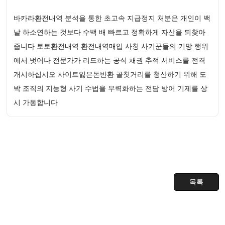
바카라환전내역 분석을 통한 초고속 지급정지 처분은 개인이 백
날 하소연하는 것보다 수백 배 빠르고 정확하게 자산을 되찾아
줍니다 토토환전내역 환전내역매입 사칭 사기꾼들의 기망 행위
에서 벗어나 전문가가 리드하는 공식 채권 추적 서비스를 전격
개시하십시오 사이트잃은돈반환 골칫거리를 청산하기 위해 도
박 조직의 지능형 사기 수법을 무력화하는 전담 방어 기제를 상
시 가동합니다
목록