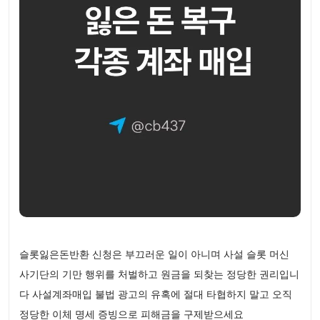
슬롯잃은돈반환 신청은 부끄러운 일이 아니며 사설 슬롯 머신
사기단의 기만 행위를 처벌하고 원금을 되찾는 정당한 권리입니
다 사설계좌매입 불법 광고의 유혹에 절대 타협하지 말고 오직
정당한 이체 명세 증빙으로 피해금을 구제받으세요