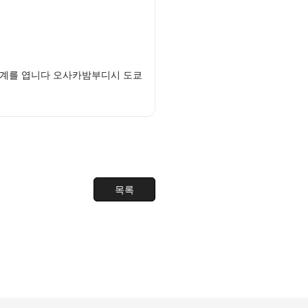
세계를 엽니다 오사카밤부디시 도쿄
목록