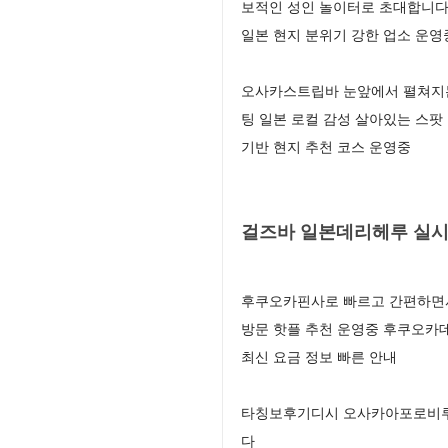
보적인 성인 놀이터로 초대합니다
일본 현지 분위기 강한 업소 운영
오사카스트립바 눈앞에서 펼쳐지는
팅 일본 로컬 감성 살아있는 스
기반 현지 추천 코스 운영중
걸즈바 일본데리헤루 실시
후쿠오카핀사로 빠르고 간편하면서
방문 핫플 추천 운영중 후쿠오카
최신 요금 정보 빠른 안내
타칭보후기디시 오사카아포로비루후
다