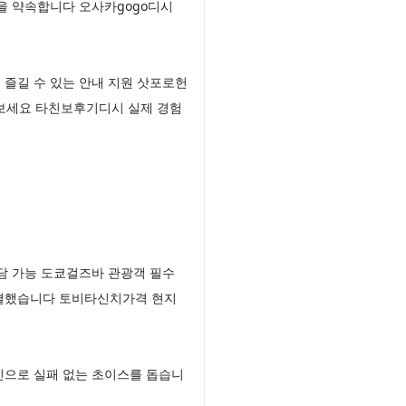
을 약속합니다 오사카gogo디시
즐길 수 있는 안내 지원 삿포로헌
나보세요 타친보후기디시 실제 경험
담 가능 도쿄걸즈바 관광객 필수
집결했습니다 토비타신치가격 현지
인으로 실패 없는 초이스를 돕습니